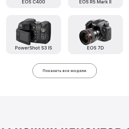
EOS C400
EOS R5 Mark II
Устранение битых пикселей н
матрице EOS 800D Canon
Чистка CCD/CMOS матрицы EOS
Замена байонета EOS 800D Can
Замена кнопки включения EOS 
PowerShot S3 IS
EOS 7D
Замена микрофона EOS 800D C
Показать все модели
Замена аккумулятора EOS 800D
Программный ремонт EOS 800D