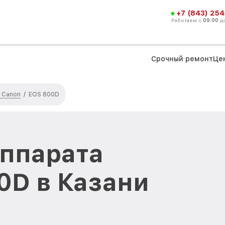
+7 (843) 254
Работаем с
09:00
д
Срочный ремонт
Це
 Canon
/
EOS 800D
аппарата
0D в Казани