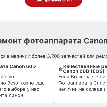
Еще преимущества
емонт фотоаппарата Canon
ся в наличии более 3.700 запчастей для рем
ата Canon 60D
Качественные ре
Canon 60D (EOS)
ойство
Если Вы желаете ни
ло безотказно еще
Фотоаппарата Canon
го выбора у нас
наличии на складе 
нта Кэнон