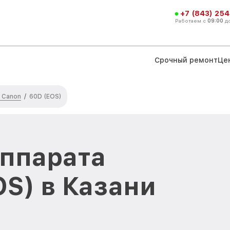
+7 (843) 254
Работаем с
09:00
д
Срочный ремонт
Це
 Canon
/
60D (EOS)
аппарата
OS) в Казани