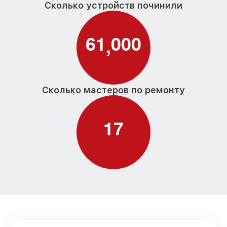
Canon
Сколько устройств починили
Чистка CCD/CMOS матрицы
от 3500₽
фотоаппарата Canon
6
1
0
0
0
,
Замена байонета фотоаппарата Canon
от 3400₽
Замена кнопки включения фотоаппарата
от 2100₽
Canon
Сколько мастеров по ремонту
Замена микрофона фотоаппарата Canon
от 2700₽
Замена аккумулятора фотоаппарата
1
7
от 500₽
Canon
Программный ремонт фотоаппарата
от 2900₽
Canon