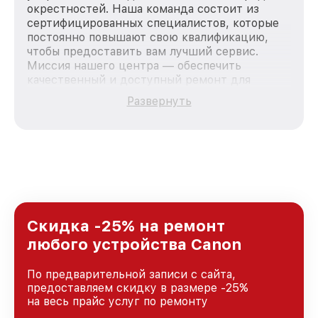
окрестностей. Наша команда состоит из
сертифицированных специалистов, которые
постоянно повышают свою квалификацию,
чтобы предоставить вам лучший сервис.
Миссия нашего центра — обеспечить
качественный и доступный ремонт для
каждого пользователя продукции Canon, вне
Развернуть
зависимости от сложности поломки. Мы
стремимся к тому, чтобы каждый клиент был
удовлетворен скоростью и качеством
предоставляемых услуг. Наша цель — стать
лучшим сервисным центром Canon в городе
Казани, постоянно повышая уровень доверия
и лояльности наших клиентов.
Скидка -25% на ремонт
любого устройства Canon
По предварительной записи с сайта,
предоставляем скидку в размере -25%
на весь прайс услуг по ремонту