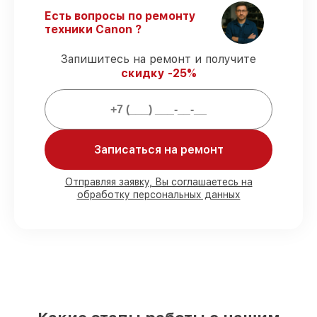
Гарантийное обслуживание
–
официальная гарантия на все виды
Есть вопросы по ремонту
починки.
техники Canon ?
Запишитесь на ремонт и получите
Что гарантирует сервис при
скидку -25%
обслуживании:
80% работ
проводится с возможностью
присутствовать при обслуживании
Записаться на ремонт
90% запчастей
в наличии или
оперативно поставляются
Подлинные и проверенные
Отправляя заявку, Вы соглашаетесь на
обработку персональных данных
комплектующие
– с учётом любых
запросов
85% работ
выполняется менее 1 суток,
сразу после принятия устройства
За что мы отвечаем: